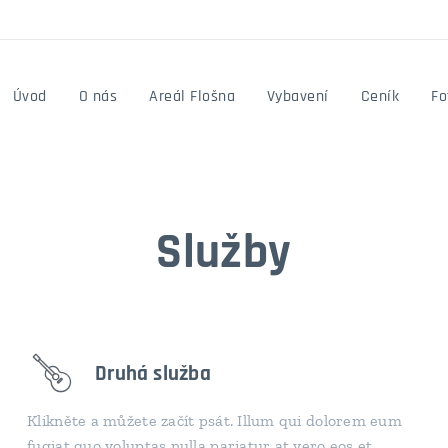
Úvod
O nás
Areál Flošna
Vybavení
Ceník
Fo
Služby
Druhá služba
Klikněte a můžete začít psát. Illum qui dolorem eum
fugiat quo voluptas nulla pariatur at vero eos et