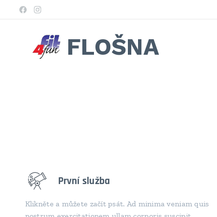
FLOŠNA
První služba
Klikněte a můžete začít psát. Ad minima veniam quis
nostrum exercitationem ullam corporis suscipit