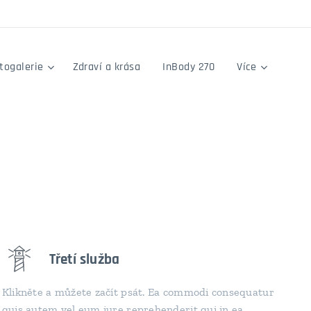
togalerie
Zdraví a krása
InBody 270
Více
Třetí služba
Klikněte a můžete začít psát. Ea commodi consequatur
quis autem vel eum iure reprehenderit qui in ea